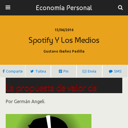
Economía Personal
15/06/2016
Spotify Y Los Medios
Gustavo Ibañez Padilla
Comparte
Tuitea
Pin
Envía
SMS
La propuesta de valor de
Spotify y los medios
Por Germán Angeli.