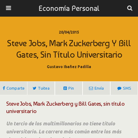
Economía Personal
20/04/2015
Steve Jobs, Mark Zuckerberg Y Bill
Gates, Sin Título Universitario
Gustavo Ibañez Padilla
Comparte
Tuitea
Pin
Envía
SMS
Steve Jobs, Mark Zuckerberg y Bill Gates, sin título
universitario
Un tercio de los multimillonarios no tiene título
universitario. La carrera más común entre los más