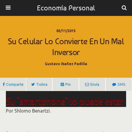
Economía Personal
03/11/2015
Su Celular Lo Convierte En Un Mal
Inversor
Gustavo Ibañez Padilla
Comparte
Tuitea
Pin
Envía
SMS
Su ‘smartphone’ lo puede estar
convirtiendo en un mal
Por Shlomo Benartzi.
inversionista