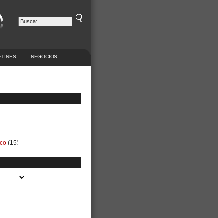
ETINES
NEGOCIOS
ico
(15)