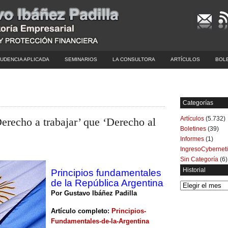
UDENCIA APLICADA
SEMINARIOS
LA CONSULTORA
ARTÍCULOS
BOL
Categorías
Artículos
(5.732)
erecho a trabajar’ que ‘Derecho al
Boletines
(39)
Informes
(1)
IngresoCybernet
Sin Categoría
(6)
Historial
Principios fundamentales
de la República Argentina
Historial
Por Gustavo Ibáñez Padilla
Artículo completo:
Principios-
Fundamentales-de-la-Argentina