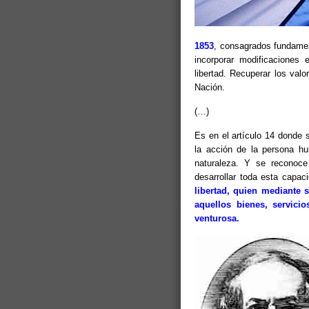
1853
, consagrados fundame
incorporar modificaciones 
libertad. Recuperar los valo
Nación.
(…)
Es en el artículo 14 donde 
la acción de la persona hu
naturaleza. Y se reconoce
desarrollar toda esta capac
libertad, quien mediante s
aquellos bienes, servici
venturosa.