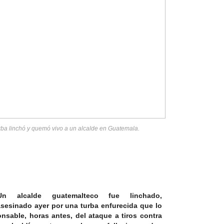
urba linchó y quemó vivo a un alcalde en Guatemala.
Un
alcalde guatemalteco fue linchado,
asesinado
ayer por una turba enfurecida que lo
nsable, horas antes, del ataque a tiros contra