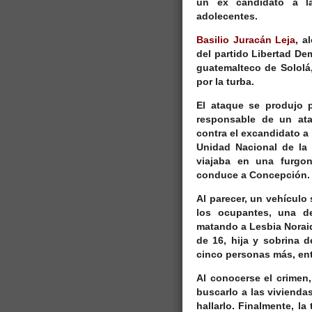
un ex candidato a la
adolecentes.
Basilio Juracán Leja
,
al
del partido Libertad De
guatemalteco de Sololá
por la turba.
El ataque se produjo p
responsable de un at
contra el excandidato a 
Unidad Nacional de la 
viajaba en una furgon
conduce a Concepción.
Al parecer, un vehículo
los ocupantes, una de
matando a Lesbia Noraid
de 16, hija y sobrina d
cinco personas más, entr
Al conocerse el crimen,
buscarlo a las vivienda
hallarlo. Finalmente,
la