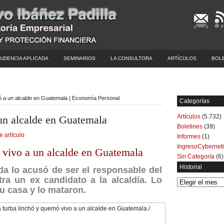
UDENCIA APLICADA
SEMINARIOS
LA CONSULTORA
ARTÍCULOS
BOL
ó a un alcalde en Guatemala | Economía Personal
Categorías
Artículos
(5.732)
un alcalde en Guatemala
Boletines
(39)
e artículo
Informes
(1)
IngresoCybernet
vivo a un alcalde en Guatemala
Sin Categoría
(6)
Historial
da lo acusó de ser el responsable del
tra un ex candidato a la alcaldía. Lo
Historial
u casa y lo mataron.