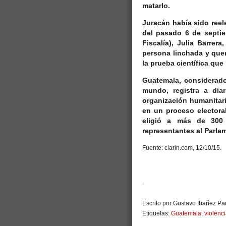
matarlo.
Juracán había sido reel
del pasado 6 de septie
Fiscalía), Julia Barrer
persona linchada y que
la prueba científica que
Guatemala, considerado
mundo, registra a dia
organización humanitar
en un proceso electoral
eligió a más de 300 
representantes al Parl
Fuente: clarin.com, 12/10/15.
.
Escrito por Gustavo Ibañez Pad
Etiquetas:
Guatemala
,
violenci