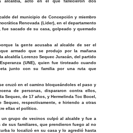
 alcaldía, acto en el que fallecieron dos
calde del municipio de Concepción y miembro
mocrática Renovada (Lider), en el departamento
,
fue sacado de su casa, golpeado y quemado
orque la gente acusaba al alcalde de ser el
aque armado que se produjo por la mañana
la alcaldía Lorenzo Sequec Juracán, del partido
Esperanza (UNE), quien fue tiroteado cuando
eta junto con su familia por una ruta que
 se cruzó en el camino bloqueándoles el paso y
cena de personas, dispararon contra ellos,
a Sequec, de 17 años, y Hermelinda Toc Bocel,
e Sequec, respectivamente, e hiriendo a otras
e ellas el político.
 un grupo de vecinos culpó al alcalde y fue a
s de sus familiares, que prendieron fuego al no
 turba lo localizó en su casa y lo agredió hasta