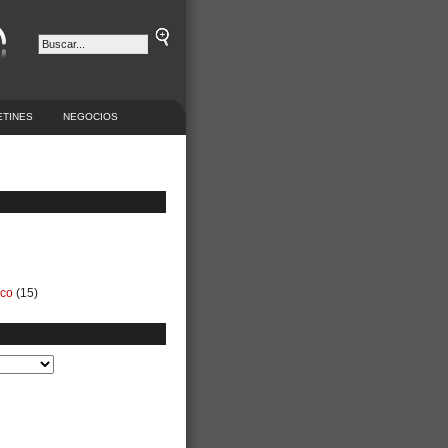
ETINES
NEGOCIOS
ico
(15)