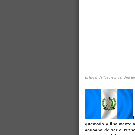
El lugar de los hechos. Una t
quemado y finalmente 
acusaba de ser el respo