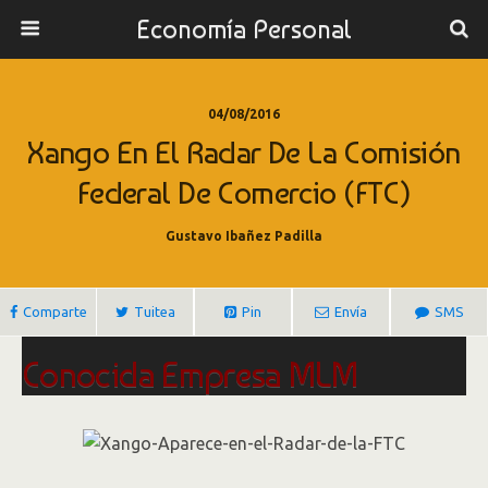
Economía Personal
04/08/2016
Xango En El Radar De La Comisión
Federal De Comercio (FTC)
Gustavo Ibañez Padilla
Comparte
Tuitea
Pin
Envía
SMS
Conocida Empresa MLM
Aparece en el Radar de la
Comisión Federal de Comercio