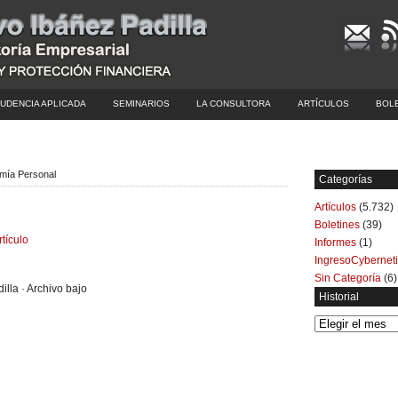
UDENCIA APLICADA
SEMINARIOS
LA CONSULTORA
ARTÍCULOS
BOL
omía Personal
Categorías
Artículos
(5.732)
Boletines
(39)
rtículo
Informes
(1)
IngresoCybernet
Sin Categoría
(6)
illa · Archivo bajo
Historial
Historial