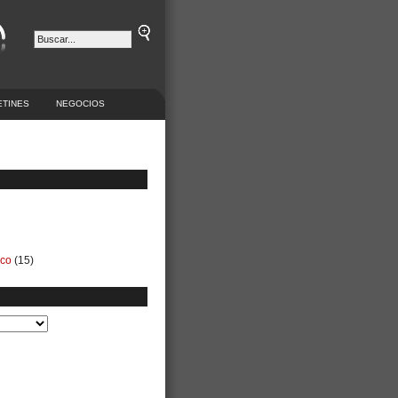
ETINES
NEGOCIOS
ico
(15)