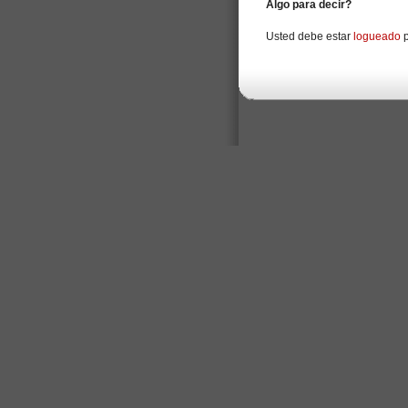
Algo para decir?
Usted debe estar
logueado
p