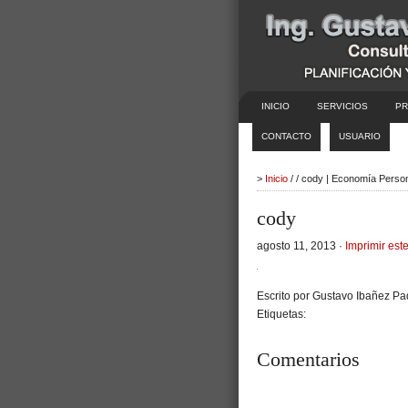
INICIO
SERVICIOS
PR
CONTACTO
USUARIO
>
Inicio
/ / cody | Economía Perso
cody
agosto 11, 2013 ·
Imprimir este
Escrito por Gustavo Ibañez Pad
Etiquetas:
Comentarios