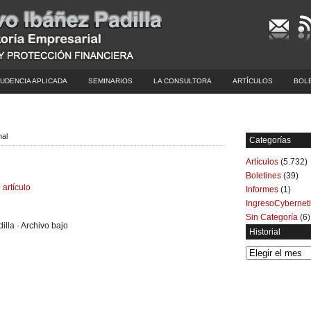
UDENCIA APLICADA
SEMINARIOS
LA CONSULTORA
ARTÍCULOS
BOL
nal
Categorías
Artículos
(5.732)
Boletines
(39)
 artículo
Informes
(1)
IngresoCybernet
Sin Categoría
(6)
illa · Archivo bajo
Historial
Historial