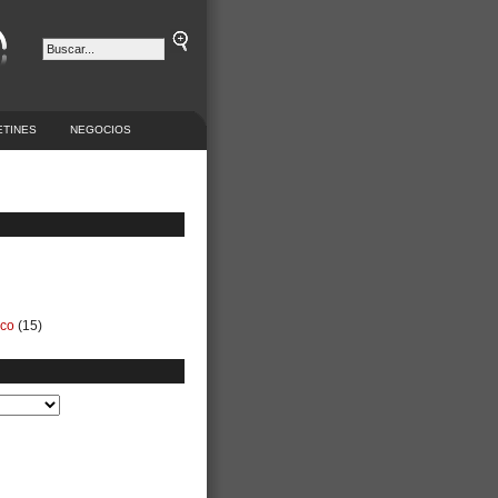
ETINES
NEGOCIOS
ico
(15)