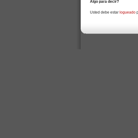
Algo para decir?
Usted debe estar
logueado
p