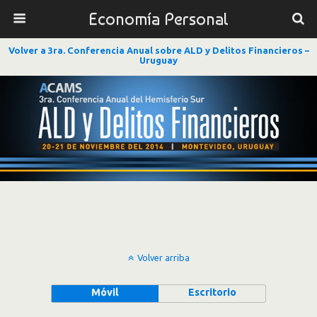
Economía Personal
Volver a 3ra. Conferencia Anual sobre ALD y Delitos Financieros –
Uruguay
Volver arriba
Móvil
Escritorio