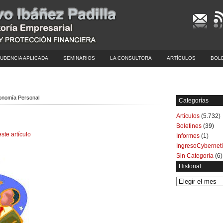
UDENCIA APLICADA
SEMINARIOS
LA CONSULTORA
ARTÍCULOS
BOL
onomía Personal
Categorías
Artículos
(5.732)
Boletines
(39)
este artículo
Informes
(1)
IngresoCybernet
Sin Categoría
(6)
Historial
Historial