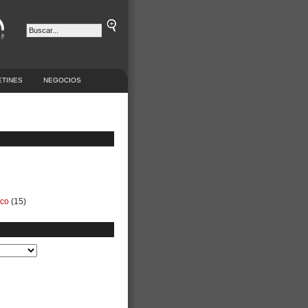
ETINES
NEGOCIOS
ico
(15)