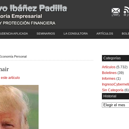
UDENCIA APLICADA
SEMINARIOS
LA CONSULTORA
ARTÍCULOS
BOL
| Economía Personal
Categorías
Artículos
(5.732)
hair
Boletines
(39)
 este artículo
Informes
(1)
IngresoCybernet
Sin Categoría
(6)
Historial
Historial