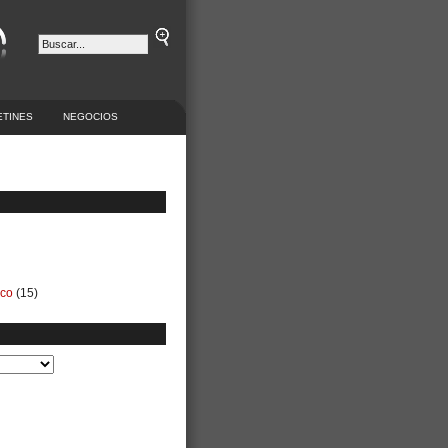
ETINES
NEGOCIOS
ico
(15)