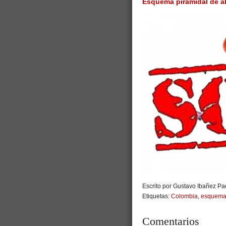
Esquema piramidal de ah
Escrito por Gustavo Ibañez Pad
Etiquetas:
Colombia
,
esquema
Comentarios