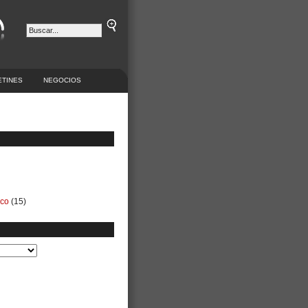
ETINES
NEGOCIOS
ico
(15)