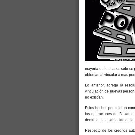
mayoría de los casos sólo se
obtenían al vincular a más pe
Lo anterior, agrega la reso
vinculación de nuevas personas
no existían.
Estos hechos permitieron conc
las operaciones de Bisxanto
dentro de lo establecido en la
Respecto de los créditos aut