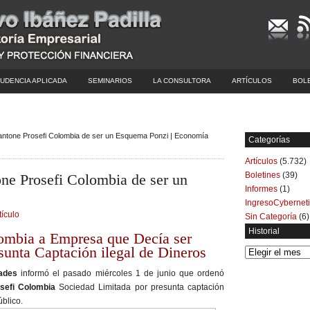
UDENCIA APLICADA
SEMINARIOS
LA CONSULTORA
ARTÍCULOS
BOL
antone Prosefi Colombia de ser un Esquema Ponzi | Economía
Categorías
Artículos
(5.732)
Boletines
(39)
ne Prosefi Colombia de ser un
Informes
(1)
IngresoCybernet
tículo
Sin Categoría
(6)
Historial
ombia a Empresa que Decía ser
sunta Captación ilegal de Dineros
Historial
ades
informó el pasado miércoles 1 de junio que ordenó
sefi Colombia
Sociedad Limitada por presunta captación
úblico.