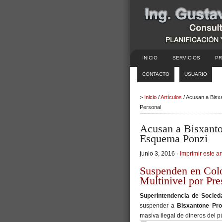
INICIO
SERVICIOS
PR
CONTACTO
USUARIO
>
Inicio
/
Artículos
/ Acusan a Bisx
Personal
Acusan a Bisxanto
Esquema Ponzi
junio 3, 2016 ·
Imprimir este ar
Suspenden en Col
Multinivel por Pre
Superintendencia de Socied
suspender a
Bisxantone Pro
masiva ilegal de dineros del p