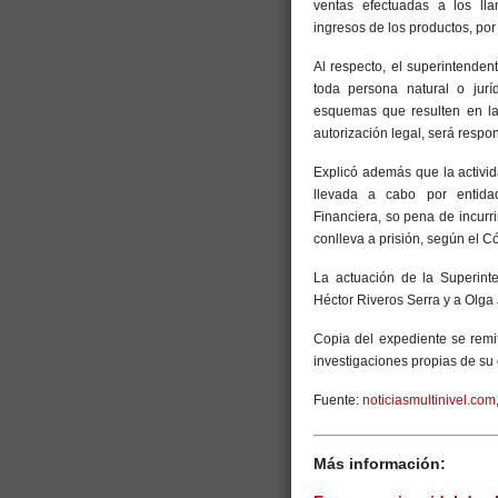
ventas efectuadas a los ll
ingresos de los productos, po
Al respecto, el superintenden
toda persona natural o jur
esquemas que resulten en la 
autorización legal, será respo
Explicó además que la activid
llevada a cabo por entida
Financiera, so pena de incurri
conlleva a prisión, según el C
La actuación de la Superint
Héctor Riveros Serra y a Olga
Copia del expediente se remit
investigaciones propias de su
Fuente:
noticiasmultinivel.com
Más información: