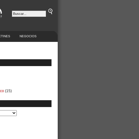
ETINES
NEGOCIOS
ico
(15)