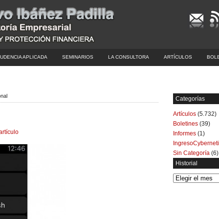
UDENCIA APLICADA
SEMINARIOS
LA CONSULTORA
ARTÍCULOS
BOL
nal
Categorías
Artículos
(5.732)
Boletines
(39)
artículo
Informes
(1)
IngresoCybernet
Sin Categoría
(6)
Historial
Historial