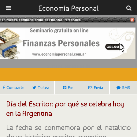
Economía Personal
te en nuestro seminario online de Finanzas Personales
13/06/2018
Argentina: 13 De Junio – Día Del
Escritor
Gustavo Ibañez Padilla
Comparte
Tuitea
Pin
Envía
SMS
Día del Escritor: por qué se celebra hoy
en la Argentina
La fecha se conmemora por el natalicio
de un histórico escritor argentino.