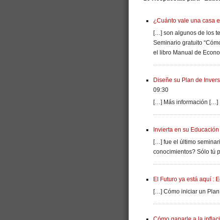
¿Cuánto vale una casa 
[…] son algunos de los t
Seminario gratuito “Cómo
el libro Manual de Econ
Diseñe su Plan de Inver
09:30
[…] Más información […]
Invierta en su Educació
[…] fue el último seminar
conocimientos? Sólo tú p
El Futuro ya está aquí :
[…] Cómo iniciar un Plan 
Cómo ganarle a la inflac