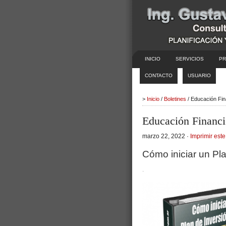
INICIO
SERVICIOS
PR
CONTACTO
USUARIO
>
Inicio
/
Boletines
/ Educación Fin
Educación Financi
marzo 22, 2022 ·
Imprimir este
Cómo iniciar un Pla
.