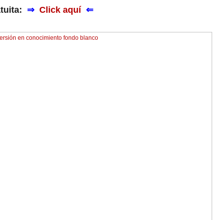
atuita:
⇒
Click aquí
⇐