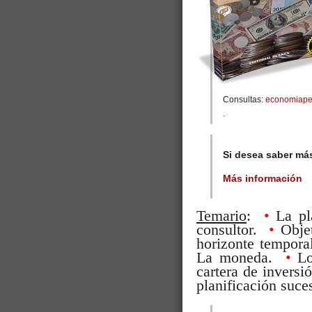
Consultas:
economiape
.
Si desea saber má
Más información
Temario
:
•
La pl
consultor.
•
Obje
horizonte tempor
La moneda.
•
Lo
cartera de invers
planificación suce