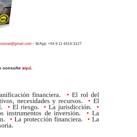
rsonal@gmail.com
– W.App: +54 9 11 4414-3127
s consulte
aquí
.
anificación financiera.
•
El rol del
tivos, necesidades y recursos.
•
El
al.
•
El riesgo.
•
La jurisdicción.
•
s instrumentos de inversión.
•
La
ión.
•
La protección financiera.
•
La
soria.