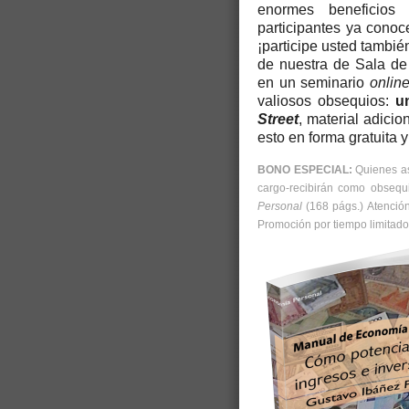
enormes beneficios
participantes ya conoce
¡participe usted también
de nuestra de Sala de 
en un seminario
onlin
valiosos obsequios:
u
Street
, material adicio
esto en forma gratuita 
BONO ESPECIAL:
Quienes as
cargo-recibirán como obsequ
Personal
(168 págs.) Atención
Promoción por tiempo limitado