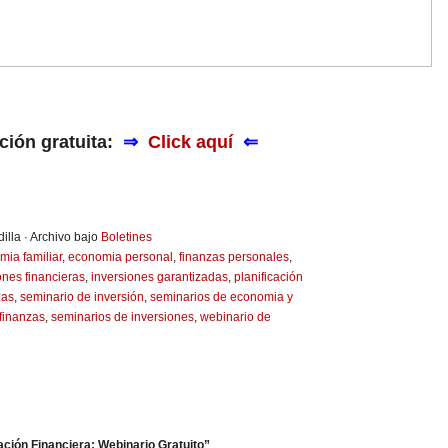
pción gratuita:
⇒
Click aquí
⇐
illa · Archivo bajo
Boletines
ia familiar
,
economia personal
,
finanzas personales
,
ones financieras
,
inversiones garantizadas
,
planificación
zas
,
seminario de inversión
,
seminarios de economia y
finanzas
,
seminarios de inversiones
,
webinario de
ión Financiera: Webinario Gratuito”