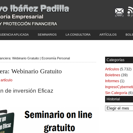
UDENCIA APLICADA
SEMINARIOS
LA CONSULTORA
ARTÍCULOS
BOL
anciera: Webinario Gratuito | Economía Personal
Categorías
Artículos
(5.732)
era: Webinario Gratuito
Boletines
(39)
 artículo
Informes
(1)
IngresoCybernet
n de inversión Eficaz
Sin Categoría
(6)
Historial
Historial