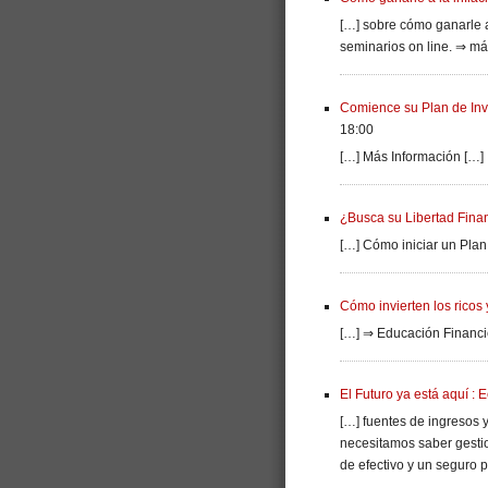
[…] sobre cómo ganarle a 
seminarios on line. ⇒ má
Comience su Plan de Inv
18:00
[…] Más Información […]
¿Busca su Libertad Fina
[…] Cómo iniciar un Plan 
Cómo invierten los ricos
[…] ⇒ Educación Financie
El Futuro ya está aquí :
[…] fuentes de ingresos 
necesitamos saber gestio
de efectivo y un seguro p