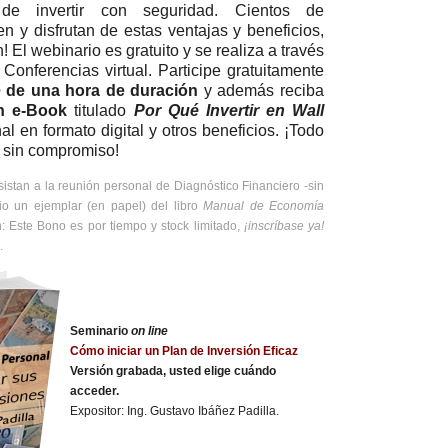
 de invertir con seguridad. Cientos de
n y disfrutan de estas ventajas y beneficios,
! El webinario es gratuito y se realiza a través
Conferencias virtual. Participe gratuitamente
e
de una hora de duración
y además reciba
n e-Book
titulado
Por Qué Invertir en Wall
nal en formato digital y otros beneficios. ¡Todo
y sin compromiso!
istan a la reunión personal de Diagnóstico Financiero -sin
io un ejemplar (en papel) del libro
Manual de Economía
: Este Bono es por tiempo y stock limitado,
¡inscríbase ya!
.
Seminario
on line
Cómo iniciar un Plan de Inversión Eficaz
Versión grabada, usted elige cuándo
acceder.
Expositor: Ing. Gustavo Ibáñez Padilla.