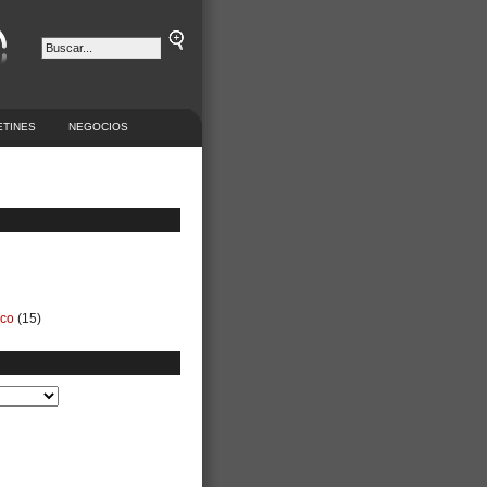
ETINES
NEGOCIOS
ico
(15)