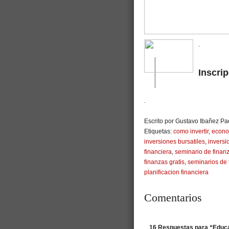
.
Inscri
.
Escrito por Gustavo Ibañez Pad
Etiquetas:
como invertir
,
econom
inversiones bursatiles
,
inversi
financiera
,
seminario de finan
finanzas gratis
,
seminarios de 
planificacion financiera
Comentarios
16 Respuestas para “Educac