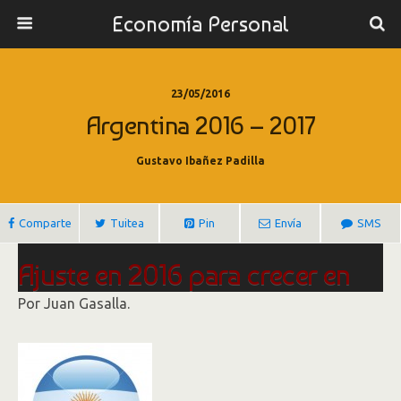
Economía Personal
23/05/2016
Argentina 2016 – 2017
Gustavo Ibañez Padilla
Comparte
Tuitea
Pin
Envía
SMS
Ajuste en 2016 para crecer en
2017
Por Juan Gasalla.