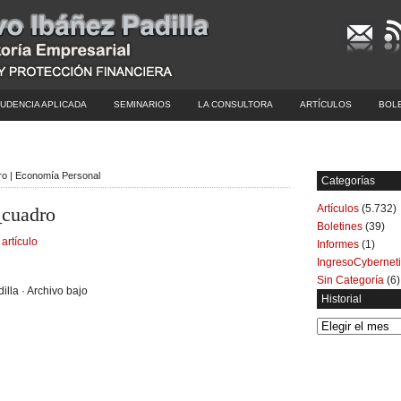
UDENCIA APLICADA
SEMINARIOS
LA CONSULTORA
ARTÍCULOS
BOL
dro | Economía Personal
Categorías
Artículos
(5.732)
_cuadro
Boletines
(39)
 artículo
Informes
(1)
IngresoCybernet
Sin Categoría
(6)
illa · Archivo bajo
Historial
Historial