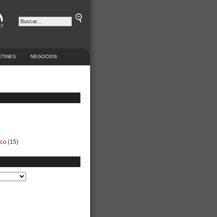
ETINES
NEGOCIOS
ico
(15)