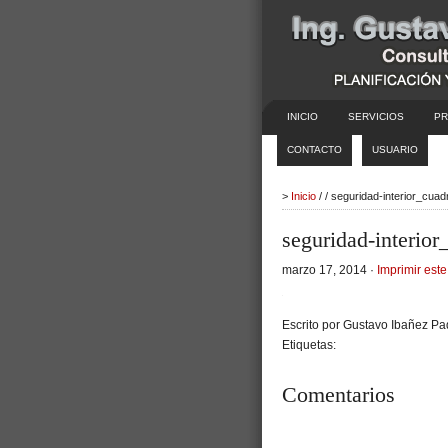
INICIO
SERVICIOS
PR
CONTACTO
USUARIO
>
Inicio
/ / seguridad-interior_cua
seguridad-interior
marzo 17, 2014 ·
Imprimir este
Escrito por Gustavo Ibañez Pad
Etiquetas:
Comentarios