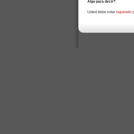
Algo para decir?
Usted debe estar
logueado
p