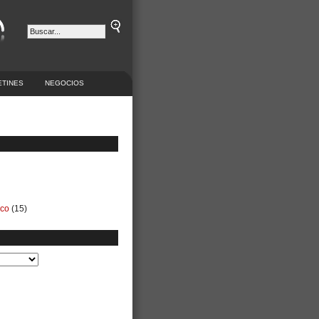
ETINES
NEGOCIOS
ico
(15)