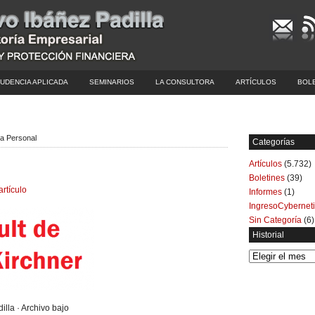
UDENCIA APLICADA
SEMINARIOS
LA CONSULTORA
ARTÍCULOS
BOL
ía Personal
Categorías
Artículos
(5.732)
Boletines
(39)
artículo
Informes
(1)
IngresoCybernet
Sin Categoría
(6)
Historial
Historial
illa · Archivo bajo