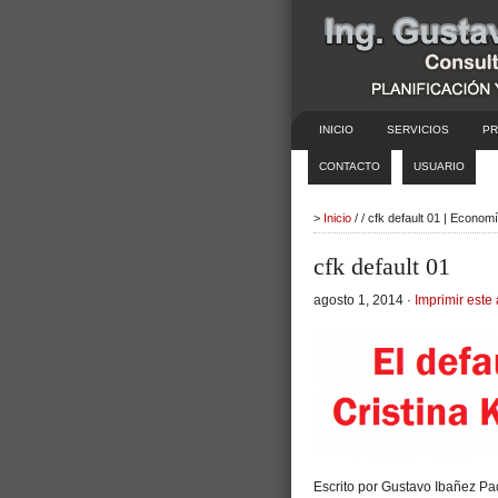
INICIO
SERVICIOS
PR
CONTACTO
USUARIO
>
Inicio
/ / cfk default 01 | Econom
cfk default 01
agosto 1, 2014 ·
Imprimir este 
Escrito por Gustavo Ibañez Pad