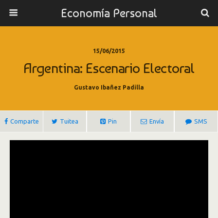
Economía Personal
15/06/2015
Argentina: Escenario Electoral
Gustavo Ibañez Padilla
Comparte
Tuitea
Pin
Envía
SMS