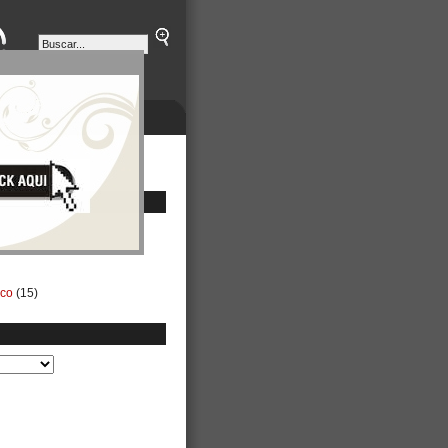
ETINES
NEGOCIOS
ico
(15)