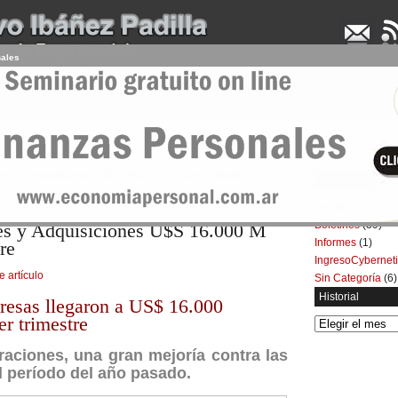
nales
UDENCIA APLICADA
SEMINARIOS
LA CONSULTORA
ARTÍCULOS
BOL
iones y Adquisiciones U$S 16.000 M en el tercer trimestre |
Categorías
Artículos
(5.732)
Boletines
(39)
es y Adquisiciones U$S 16.000 M
Informes
(1)
tre
IngresoCybernet
e artículo
Sin Categoría
(6)
Historial
resas llegaron a US$ 16.000
er trimestre
Historial
raciones, una gran mejoría contra las
l período del año pasado.