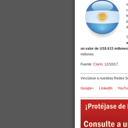
s
c
t
p
d
S
e
un valor de US$ 633 millone
millones.
Fuente:
Clarín
, 12/10/17.
Vincúlese a nuestras Redes So
Google+
LinkedIn
YouTu