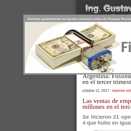
Participe gratuitamente en nuestro seminario online de Finanzas Perso
INICIO
SERVICIOS
PR
CONTACTO
USUARIO
>
Inicio
/
Artículos
/ Argentina: Fus
Economía Personal
Argentina: Fusion
en el tercer trimes
octubre 12, 2017 ·
Imprimir est
Las ventas de emp
millones en el terc
Se hicieron 21 ope
4 que hubo en igua