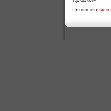
Algo para decir?
Usted debe estar
logueado
p