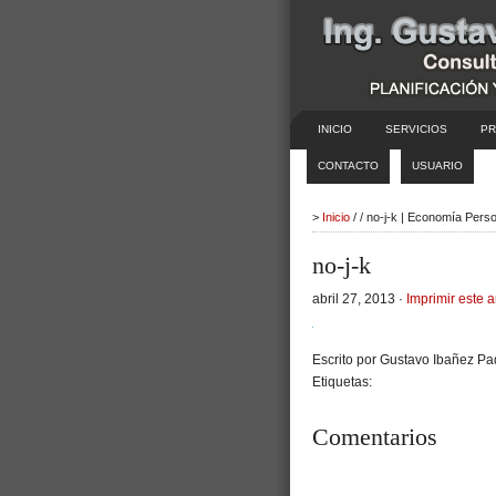
INICIO
SERVICIOS
PR
CONTACTO
USUARIO
>
Inicio
/ / no-j-k | Economía Pers
no-j-k
abril 27, 2013 ·
Imprimir este a
Escrito por Gustavo Ibañez Pad
Etiquetas:
Comentarios