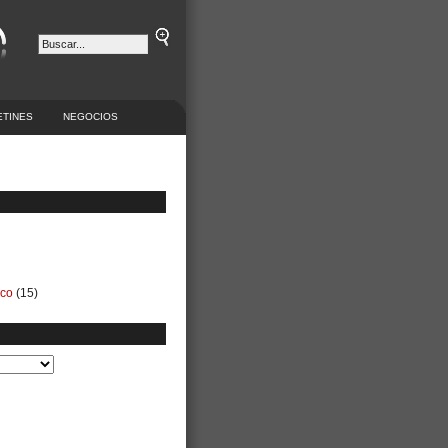
ETINES
NEGOCIOS
ico
(15)