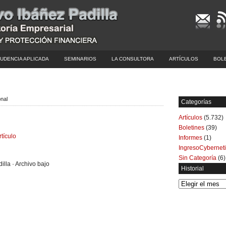
UDENCIA APLICADA
SEMINARIOS
LA CONSULTORA
ARTÍCULOS
BOL
onal
Categorías
Artículos
(5.732)
Boletines
(39)
rtículo
Informes
(1)
IngresoCybernet
Sin Categoría
(6)
illa · Archivo bajo
Historial
Historial