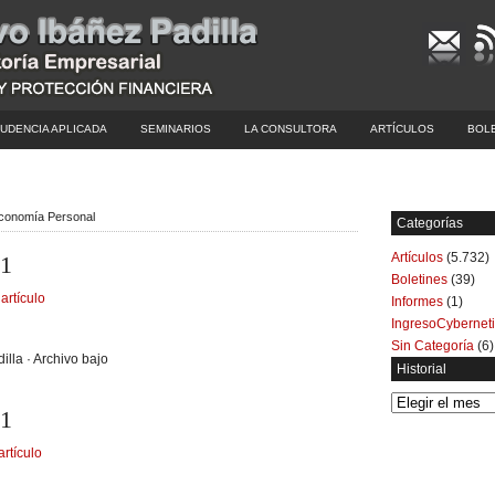
UDENCIA APLICADA
SEMINARIOS
LA CONSULTORA
ARTÍCULOS
BOL
Economía Personal
Categorías
Artículos
(5.732)
-1
Boletines
(39)
artículo
Informes
(1)
IngresoCybernet
Sin Categoría
(6)
illa · Archivo bajo
Historial
Historial
-1
artículo