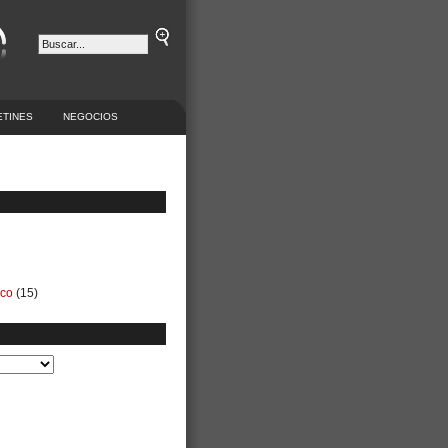
ETINES
NEGOCIOS
ico
(15)