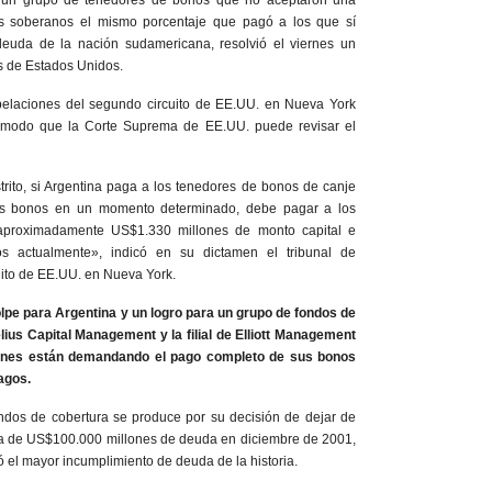
a un grupo de tenedores de bonos que no aceptaron una
los soberanos el mismo porcentaje que pagó a los que sí
deuda de la nación sudamericana, resolvió el viernes un
es de Estados Unidos.
apelaciones del segundo circuito de EE.UU. en Nueva York
modo que la Corte Suprema de EE.UU. puede revisar el
trito, si Argentina paga a los tenedores de bonos de canje
s bonos en un momento determinado, debe pagar a los
proximadamente US$1.330 millones de monto capital e
os actualmente», indicó en su dictamen el tribunal de
ito de EE.UU. en Nueva York.
olpe para Argentina y un logro para un grupo de fondos de
lius Capital Management y la filial de Elliott Management
uienes están demandando el pago completo de sus bonos
agos.
ondos de cobertura se produce por su decisión de dejar de
ca de US$100.000 millones de deuda en diciembre de 2001,
el mayor incumplimiento de deuda de la historia.