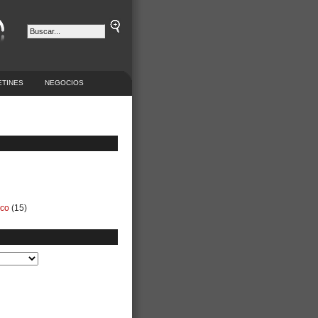
ETINES
NEGOCIOS
ico
(15)