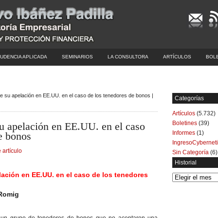
UDENCIA APLICADA
SEMINARIOS
LA CONSULTORA
ARTÍCULOS
BOL
de su apelación en EE.UU. en el caso de los tenedores de bonos |
Categorías
Artículos
(5.732)
Boletines
(39)
su apelación en EE.UU. en el caso
Informes
(1)
e bonos
IngresoCybernet
 artículo
Sin Categoría
(6)
Historial
lación en EE.UU. en el caso de los tenedores
Historial
 Romig