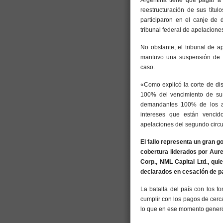
Argentina tiene que pagar 
reestructuración de sus títu
participaron en el canje de 
tribunal federal de apelacion
No obstante, el tribunal de 
mantuvo una suspensión de 
caso.
«Como explicó la corte de dis
100% del vencimiento de su
demandantes 100% de los a
intereses que están vencid
apelaciones del segundo circu
El fallo representa un gran g
cobertura liderados por Aure
Corp., NML Capital Ltd., q
declarados en cesación de p
La batalla del país con los f
cumplir con los pagos de cer
lo que en ese momento generó 