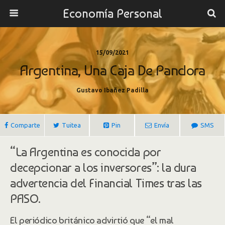
Economía Personal
15/09/2021
Argentina, Una Caja De Pandora
Gustavo Ibañez Padilla
Comparte
Tuitea
Pin
Envía
SMS
“La Argentina es conocida por
decepcionar a los inversores”: la dura
advertencia del Financial Times tras las
PASO.
El periódico británico advirtió que “el mal