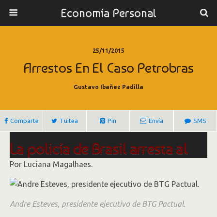
Economía Personal
25/11/2015
Arrestos En El Caso Petrobras
Gustavo Ibañez Padilla
Comparte
Tuitea
Pin
Envía
SMS
La policía de Brasil arresta al
presidente de BTG Pactual y a
Por Luciana Magalhaes.
un senador por el caso
Petrobras
Andre Esteves, presidente ejecutivo de BTG Pactual.