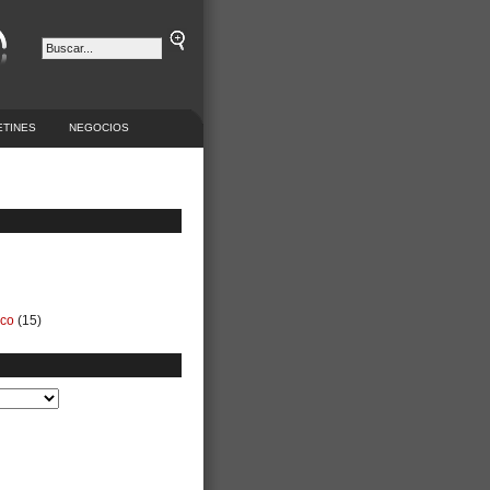
ETINES
NEGOCIOS
ico
(15)