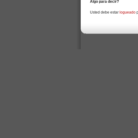
Algo para decir?
Usted debe estar
logueado
p