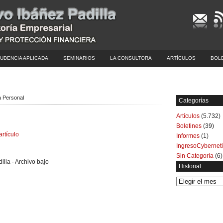
UDENCIA APLICADA
SEMINARIOS
LA CONSULTORA
ARTÍCULOS
BOL
a Personal
Categorías
Artículos
(5.732)
Boletines
(39)
artículo
Informes
(1)
IngresoCybernet
Sin Categoría
(6)
illa · Archivo bajo
Historial
Historial