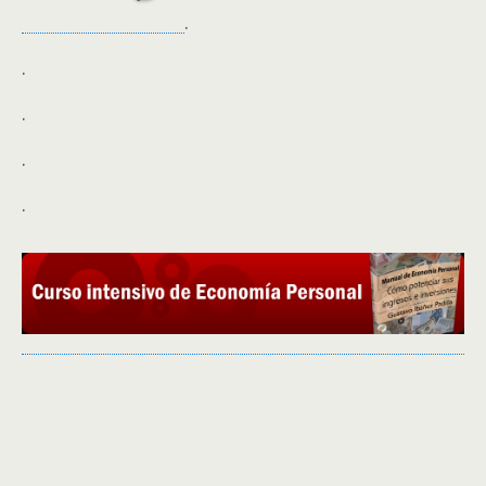
.
.
.
.
.