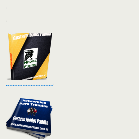
.
.
.