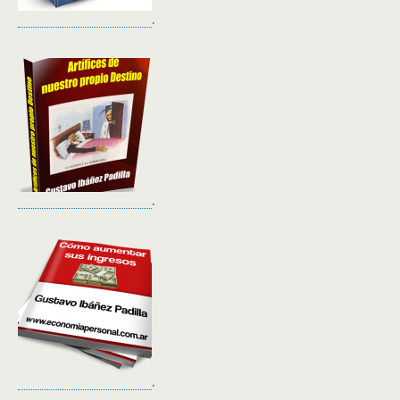
.
.
.