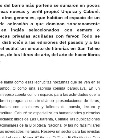
rías del barrio más porteño se sumaron en pocos
eas nuevas y perfil propio: Urquiza y Caburé.
 otras generales, que habitan el espacio de un
de colección o que dominan soberanamente
s en inglés seleccionados con esmero o
tecas privadas acuñadas con fervor. Todo se
e distinción a las ediciones del pasado y a las
l estilo: un circuito de librerías en San Telmo
s, de los libros de arte, del arte de hacer libros
.
e llama como esas lechucitas nocturnas que se ven en el
campo. O como una sabrosa comida paraguaya. En un
ntrepiso cuenta con un espacio para las actividades que la
ibrería programa en simultáneo: presentaciones de libros,
charlas con escritores y talleres de poesía, lectura y
scritura. Caburé se especializa en humanidades y ciencias
ociales: libros de Las Cuarenta, Colihue, las publicaciones
acsimilares de la Biblioteca Nacional (y las no facsimilares
as novedades literarias. Reserva un sector para las revistas
 calidad como
Humo
,
El Río sin Orillas
y
El Ojo Mocho
. Con