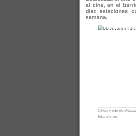
al cine, en el bar
diez estaciones c
semana.
Libros y arte en Urqui
Elba Bairon.
.