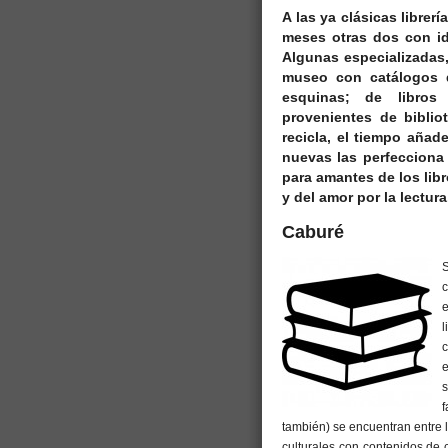
A las ya clásicas libre
meses otras dos con id
Algunas especializadas,
museo con catálogos 
esquinas; de libro
provenientes de biblio
recicla, el tiempo añad
nuevas las perfecciona e
para amantes de los libro
y del amor por la lectura
Caburé
S
e
l
e
s
f
también) se encuentran entre l
culturales con contenidos de