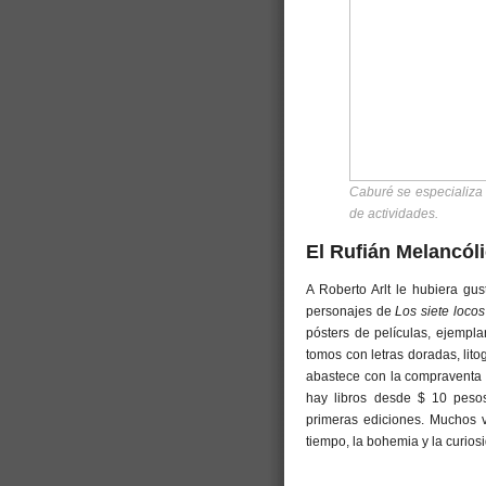
Caburé se especializa 
de actividades.
El Rufián Melancól
A Roberto Arlt le hubiera gus
personajes de
Los siete locos
pósters de películas, ejempla
tomos con letras doradas, lit
abastece con la compraventa d
hay libros desde $ 10 peso
primeras ediciones. Muchos 
tiempo, la bohemia y la curiosi