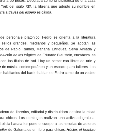
oferta a 50 pesos. Decorada como la biblioteca de una casa
York del siglo XIX, la librería que adoptó su nombre en
icia a través del espejo
es cálida.
de personaje platónico, Fedro se orienta a la literatura
 sellos grandes, medianos y pequeños. Se agotan las
bros de Pablo Ramos, Mariana Enriquez, Selva Almada y
volución de los frágiles,
de Eduardo Blaustein, encabeza las
con los títulos de Isol. Hay un sector con libros de arte y
CD de música contemporánea y un espacio para talleres. Los
os habitantes del barrio hablan de Fedro como de un vecino
ena de librerías, editorial y distribuidora destina la mitad
ara chicos. Los domingos realizan una actividad gratuita:
eticia Lanata les pone el cuerpo a las historias de autores
eller
de Galerna es un libro para chicos:
Héctor, el hombre