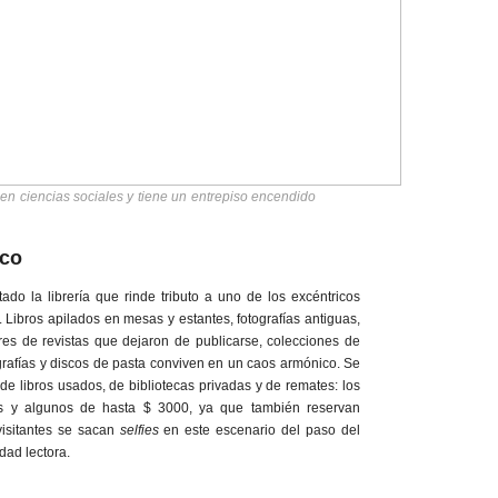
en ciencias sociales y tiene un entrepiso encendido
ico
tado la librería que rinde tributo a uno de los excéntricos
. Libros apilados en mesas y estantes, fotografías antiguas,
res de revistas que dejaron de publicarse, colecciones de
ografías y discos de pasta conviven en un caos armónico. Se
e libros usados, de bibliotecas privadas y de remates: los
s y algunos de hasta $ 3000, ya que también reservan
visitantes se sacan
selfies
en este escenario del paso del
dad lectora.