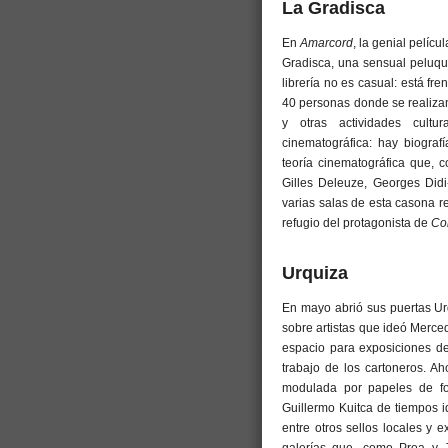
La Gradisca
En
Amarcord
, la genial pelícu
Gradisca, una sensual peluqu
librería no es casual: está f
40 personas donde se realizan
y otras actividades cult
cinematográfica: hay biograf
teoría cinematográfica que, 
Gilles Deleuze, Georges Did
varias salas de esta casona re
refugio del protagonista de
Co
Urquiza
En mayo abrió sus puertas Urqui
sobre artistas que ideó Mercede
espacio para exposiciones de 
trabajo de los cartoneros. A
modulada por papeles de fo
Guillermo Kuitca de tiempos i
entre otros sellos locales y 