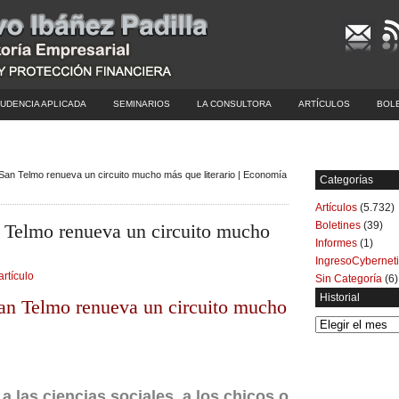
UDENCIA APLICADA
SEMINARIOS
LA CONSULTORA
ARTÍCULOS
BOL
San Telmo renueva un circuito mucho más que literario | Economía
Categorías
Artículos
(5.732)
Boletines
(39)
 Telmo renueva un circuito mucho
Informes
(1)
IngresoCybernet
artículo
Sin Categoría
(6)
Historial
 San Telmo renueva un circuito mucho
Historial
 a las ciencias sociales, a los chicos o