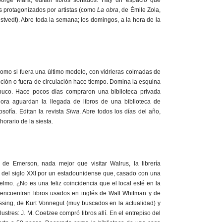
Jorge Mara, editan libros soñados. Hay un espacio que
s protagonizados por artistas (como
La obra
, de Émile Zola,
ustvedt). Abre toda la semana; los domingos, a la hora de la
como si fuera una último modelo, con vidrieras colmadas de
cción o fuera de circulación hace tiempo. Domina la esquina
uco. Hace pocos días compraron una biblioteca privada
hora aguardan la llegada de libros de una biblioteca de
osofía. Editan la revista
Siwa
. Abre todos los días del año,
orario de la siesta.
 de Emerson, nada mejor que visitar Walrus, la librería
 del siglo XXI por un estadounidense que, casado con una
elmo. ¿No es una feliz coincidencia que el local esté en la
e encuentran libros usados en inglés de Walt Whitman y de
sing, de Kurt Vonnegut (muy buscados en la actualidad) y
ilustres: J. M. Coetzee compró libros allí. En el entrepiso del