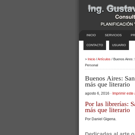
INICIO
SERVICIOS
PR
CONTACTO
USUARIO
>
Inicio
/
Artículos
/ Buenos Aires: 
Personal
Buenos Aires: San
más que literario
agosto 6, 2016 ·
Imprimir este 
Por las librerías:
más que literario
Por Daniel Gigena.
Dedicadas al arte o