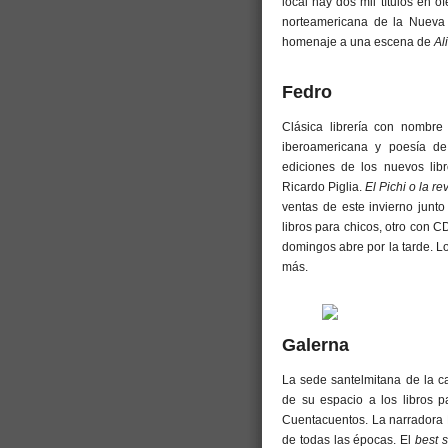
local hay dos mil títulos en 
norteamericana de la Nueva 
homenaje a una escena de
Al
Fedro
Clásica librería con nombre 
iberoamericana y poesía de
ediciones de los nuevos li
Ricardo Piglia.
El Pichi o la re
ventas de este invierno junto 
libros para chicos, otro con 
domingos abre por la tarde. L
más.
Galerna
La sede santelmitana de la cad
de su espacio a los libros p
Cuentacuentos. La narradora L
de todas las épocas. El
best s