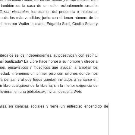
é también es la casa de un sello recientemente creado:
Textos viscerales
, los escritos del periodista e intelectual
o de los más vendidos, junto con el tercer número de la
el mes por Walter Lezcano, Edgardo Scott, Cecilia Solari y
bros de sellos independientes, autogestivos y con espíritu
a así bautizada? La Libre hace honor a su nombre y ofrece a
arios, ensayísticos y filosóficos que ayudan a ampliar los
ciedad. «Tenemos un primer piso con sillones donde nos
, a pensar, y al que todos quedan invitados a sentarse en
n libro cualquiera de la librería, sin la menor exigencia de
tuvieran en una biblioteca», invitan desde la
Web
.