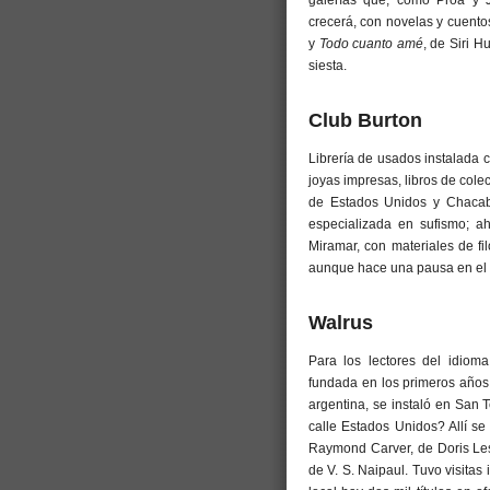
galerías que, como Proa y 
crecerá, con novelas y cuento
y
Todo cuanto amé
, de Siri H
siesta.
Club Burton
Librería de usados instalada 
joyas impresas, libros de cole
de Estados Unidos y Chacab
especializada en sufismo; a
Miramar, con materiales de fil
aunque hace una pausa en el h
Walrus
Para los lectores del idioma
fundada en los primeros años
argentina, se instaló en San T
calle Estados Unidos? Allí s
Raymond Carver, de Doris Les
de V. S. Naipaul. Tuvo visitas 