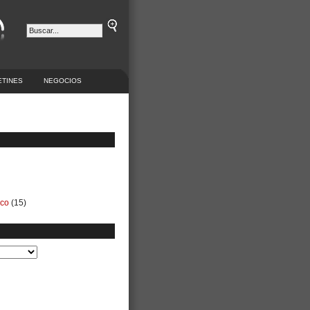
ETINES
NEGOCIOS
ico
(15)