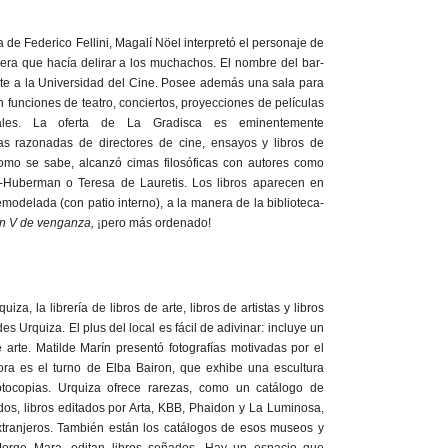
la de Federico Fellini, Magalí Nöel interpretó el personaje de
era que hacía delirar a los muchachos. El nombre del bar-
rente a la Universidad del Cine. Posee además una sala para
 funciones de teatro, conciertos, proyecciones de películas
urales. La oferta de La Gradisca es eminentemente
ías razonadas de directores de cine, ensayos y libros de
como se sabe, alcanzó cimas filosóficas con autores como
i-Huberman o Teresa de Lauretis. Los libros aparecen en
modelada (con patio interno), a la manera de la biblioteca-
n V de venganza,
¡pero más ordenado!
za, la librería de libros de arte, libros de artistas y libros
s Urquiza. El plus del local es fácil de adivinar: incluye un
arte. Matilde Marín presentó fotografías motivadas por el
hora es el turno de Elba Bairon, que exhibe una escultura
tocopias. Urquiza ofrece rarezas, como un catálogo de
dos, libros editados por Arta, KBB, Phaidon y La Luminosa,
extranjeros. También están los catálogos de esos museos y