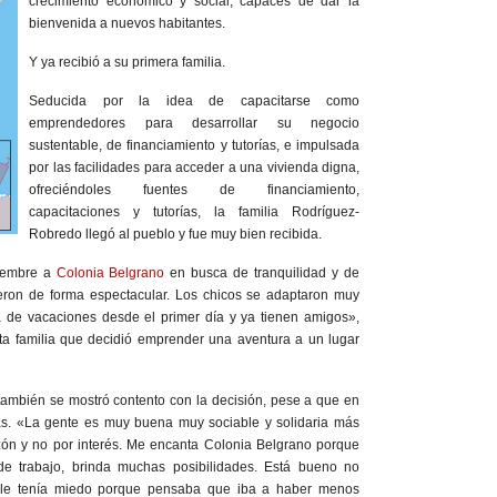
crecimiento económico y social, capaces de dar la
bienvenida a nuevos habitantes.
Y ya recibió a su primera familia.
Seducida por la idea de capacitarse como
emprendedores para desarrollar su negocio
sustentable, de financiamiento y tutorías, e impulsada
por las facilidades para acceder a una vivienda digna,
ofreciéndoles fuentes de financiamiento,
capacitaciones y tutorías, la familia Rodríguez-
Robredo llegó al pueblo y fue muy bien recibida.
iembre a
Colonia Belgrano
en busca de tranquilidad y de
eron de forma espectacular. Los chicos se adaptaron muy
ia de vacaciones desde el primer día y ya tienen amigos»,
sta familia que decidió emprender una aventura a un lugar
 también se mostró contento con la decisión, pese a que en
das. «La gente es muy buena muy sociable y solidaria más
ón y no por interés. Me encanta Colonia Belgrano porque
de trabajo, brinda muchas posibilidades. Está bueno no
o le tenía miedo porque pensaba que iba a haber menos