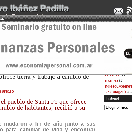
nales
UDENCIA APLICADA
SEMINARIOS
LA CONSULTORA
ARTÍCULOS
BOL
no ofrece tierra y trabajo a cambio de habitantes | Economía
Categorías
Artículos
(5.732)
Boletines
(39)
frece tierra y trabajo a cambio de
Informes
(1)
IngresoCybernet
e artículo
Sin Categoría
(6)
Historial
el pueblo de Santa Fe que ofrece
cambio de habitantes, recibió a su
Historial
se mudaron a fin de año junto a sus
lo para cambiar de vida y encontrar