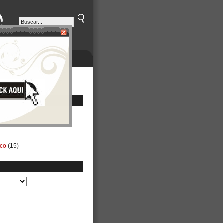
ETINES
NEGOCIOS
ico
(15)