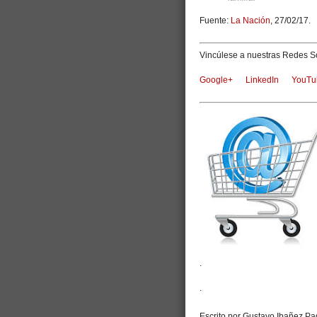
Fuente:
La Nación
, 27/02/17.
Vincúlese a nuestras Redes So
Google+
LinkedIn
YouTu
.
.
Escrito por Gustavo Ibañez Pad