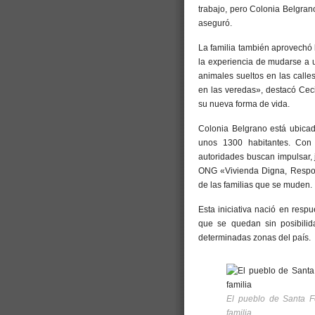
trabajo, pero Colonia Belgra
aseguró.
La familia también aprovechó 
la experiencia de mudarse a 
animales sueltos en las call
en las veredas», destacó Ceci
su nueva forma de vida.
Colonia Belgrano está ubicad
unos 1300 habitantes. Con
autoridades buscan impulsar, 
ONG «Vivienda Digna, Respond
de las familias que se muden.
Esta iniciativa nació en resp
que se quedan sin posibilid
determinadas zonas del país.
El pueblo de Santa Fe
familia.