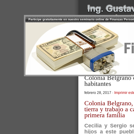
Participe gratuitamente en nuestro seminario online de Finanzas Perso
INICIO
SERVICIOS
PR
CONTACTO
USUARIO
>
Inicio
/
Artículos
/ Colonia Belgra
Personal
Colonia Belgrano o
habitantes
febrero 28, 2017 ·
Imprimir est
Colonia Belgrano, 
tierra y trabajo a 
primera familia
Cecilia y Sergio 
hijos a este pueb