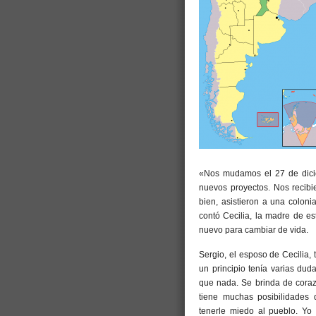
«Nos mudamos el 27 de dic
nuevos proyectos. Nos recibi
bien, asistieron a una colon
contó Cecilia, la madre de e
nuevo para cambiar de vida.
Sergio, el esposo de Cecilia,
un principio tenía varias du
que nada. Se brinda de coraz
tiene muchas posibilidades 
tenerle miedo al pueblo. Y