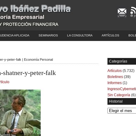
UDENCIA APLICADA
SEMINARIOS
LA CONSULTORA
ARTÍCULOS
BOL
ner-y-peter-falk | Economía Personal
Categorías
Artículos
(5.732)
shatner-y-peter-falk
Boletines
(39)
rtículo
Informes
(1)
IngresoCybernet
Sin Categoría
(6)
Historial
Historial