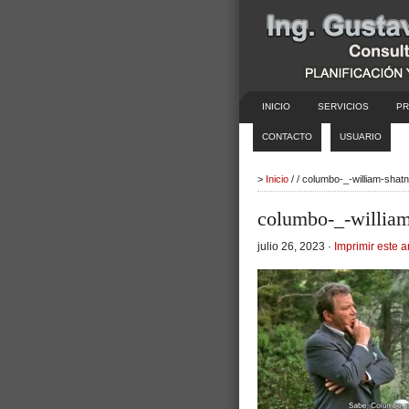
INICIO
SERVICIOS
PR
CONTACTO
USUARIO
>
Inicio
/ / columbo-_-william-shat
columbo-_-william-
julio 26, 2023 ·
Imprimir este a