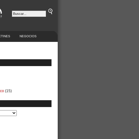
ETINES
NEGOCIOS
ico
(15)