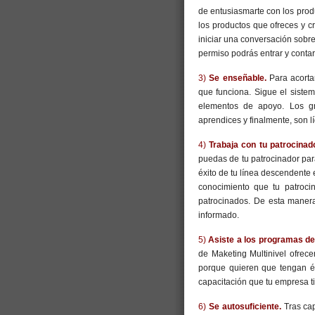
de entusiasmarte con los prod
los productos que ofreces y cr
iniciar una conversación sobre
permiso podrás entrar y contar
3)
Se enseñable.
Para acorta
que funciona. Sigue el siste
elementos de apoyo. Los gr
aprendices y finalmente, son l
4)
Trabaja con tu patrocinad
puedas de tu patrocinador par
éxito de tu línea descendente 
conocimiento que tu patroci
patrocinados. De esta maner
informado.
5)
Asiste a los programas de
de Maketing Multinivel ofrec
porque quieren que tengan éx
capacitación que tu empresa ti
6)
Se autosuficiente.
Tras ca