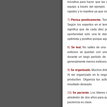
iniciativa para hacer que las
equipo a través del ejemplo.
rapidez y lo mantine ya que n
7)
Piensa positivamente.
Tene
Según los expertos en el tem
significa que de cada diez p
oportunidad solo una te dar
optimista y positivo porque aqu
8)
Se leal.
No saltes de una 
exitosos se quedan con una
durante un largo período de
generalmente menos exitosos
9)
Se organizado.
Muchos dist
Al ser organizado en tu nego
productivo. Organiza tus act
resultado deseado.
10)
Se paciente.
Los líderes
alrededor de dos años para qu
paciencia es clave.