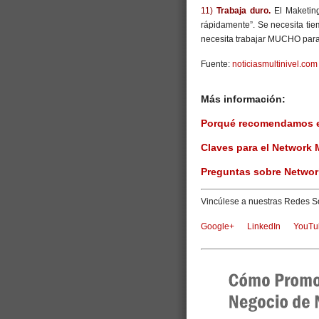
11)
Trabaja duro.
El Maketin
rápidamente”. Se necesita tie
necesita trabajar MUCHO para 
Fuente:
noticiasmultinivel.com
Más información:
Porqué recomendamos e
Claves para el Network 
Preguntas sobre Networ
Vincúlese a nuestras Redes So
Google+
LinkedIn
YouTu