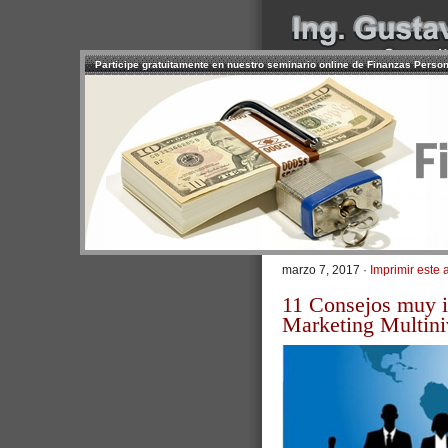
Participe gratuitamente en nuestro seminario online de Finanzas Perso
INICIO
SERVICIOS
PR
CONTACTO
USUARIO
>
Inicio
/
Artículos
/ Cómo alcanzar 
Cómo alcanzar el 
marzo 7, 2017 ·
Imprimir este a
11 Consejos muy im
Marketing Multini