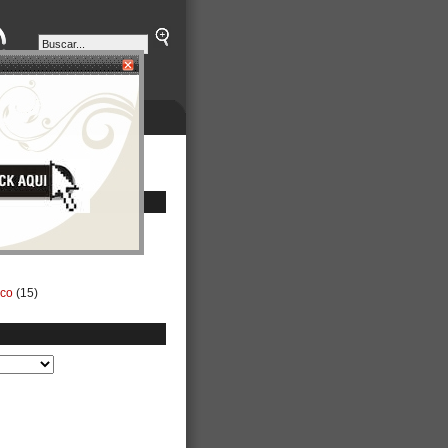
ETINES
NEGOCIOS
ico
(15)