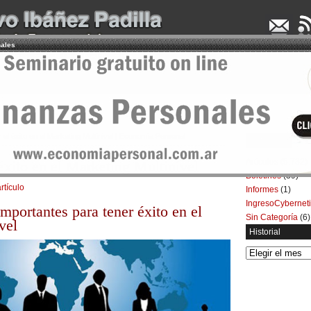
nales
UDENCIA APLICADA
SEMINARIOS
LA CONSULTORA
ARTÍCULOS
BOL
el éxito en el Marketing Multinivel | Economía Personal
Categorías
Artículos
(5.732)
éxito en el Marketing Multinivel
Boletines
(39)
rtículo
Informes
(1)
IngresoCybernet
portantes para tener éxito en el
Sin Categoría
(6)
vel
Historial
Historial