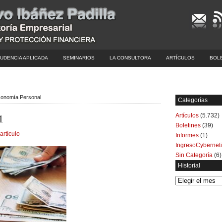
UDENCIA APLICADA
SEMINARIOS
LA CONSULTORA
ARTÍCULOS
BOL
conomía Personal
Categorías
Artículos
(5.732)
1
Boletines
(39)
artículo
Informes
(1)
IngresoCybernet
Sin Categoría
(6)
Historial
Historial