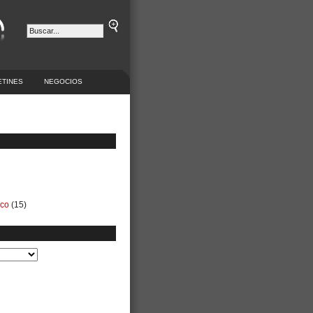
ETINES
NEGOCIOS
ico
(15)