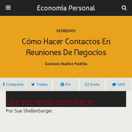
Economía Personal
23/09/2015
Cómo Hacer Contactos En
Reuniones De Negocios
Gustavo Ibañez Padilla
Comparte
Tuitea
Pin
Envía
SMS
Los secretos para hacer
contactos en una reunión de
Por Sue Shellenbarger.
negocios