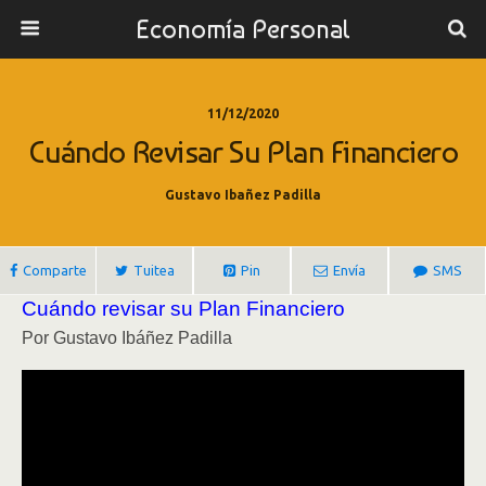
Economía Personal
11/12/2020
Cuándo Revisar Su Plan Financiero
Gustavo Ibañez Padilla
Comparte
Tuitea
Pin
Envía
SMS
Cuándo revisar su Plan Financiero
Por Gustavo Ibáñez Padilla