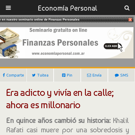
Economía Personal
te en nuestro seminario online de Finanzas Personales
26/10/2016
De Homeless A Millonario
Gustavo Ibañez Padilla
Comparte
Tuitea
Pin
Envía
SMS
Era adicto y vivía en la calle;
ahora es millonario
En quince años cambió su historia:
Khalil
Rafati casi muere por una sobredosis y