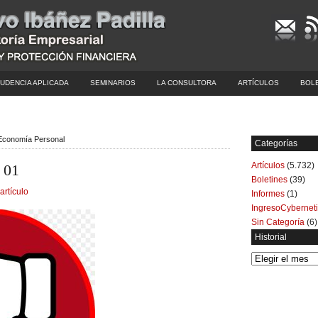
UDENCIA APLICADA
SEMINARIOS
LA CONSULTORA
ARTÍCULOS
BOL
 Economía Personal
Categorías
Artículos
(5.732)
 01
Boletines
(39)
artículo
Informes
(1)
IngresoCybernet
Sin Categoría
(6)
Historial
Historial