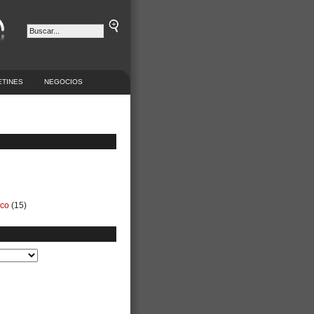
ETINES
NEGOCIOS
ico
(15)