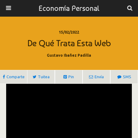
Economía Personal
15/02/2022
De Qué Trata Esta Web
Gustavo Ibañez Padilla
Comparte
Tuitea
Pin
Envía
SMS