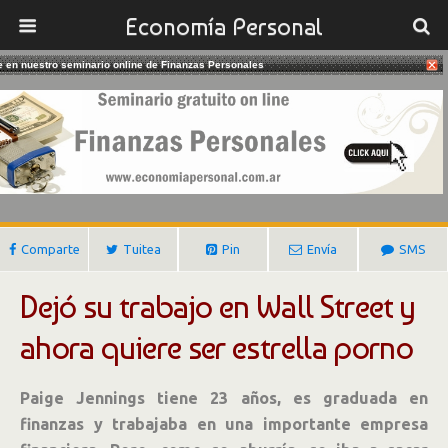
Economía Personal
te en nuestro seminario online de Finanzas Personales
12/06/2018
De Wall Street A Estrella Porno
Gustavo Ibañez Padilla
Comparte
Tuitea
Pin
Envía
SMS
Dejó su trabajo en Wall Street y
ahora quiere ser estrella porno
Paige Jennings tiene 23 años, es graduada en
finanzas y trabajaba en una importante empresa