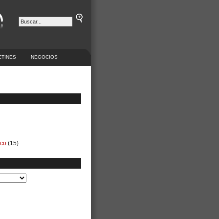
ETINES
NEGOCIOS
ico
(15)