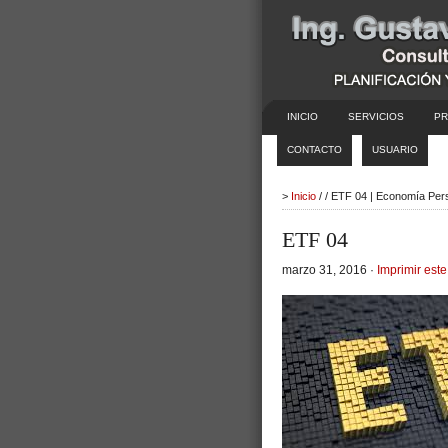
INICIO
SERVICIOS
PR
CONTACTO
USUARIO
>
Inicio
/ / ETF 04 | Economía Per
ETF 04
marzo 31, 2016 ·
Imprimir este