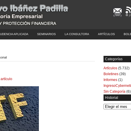
UDENCIA APLICADA
SEMINARIOS
LA CONSULTORA
ARTÍCULOS
BOL
sonal
Categorías
Artículos
(5.732)
Boletines
(39)
 artículo
Informes
(1)
IngresoCybernet
Sin Categoría
(6)
Historial
Historial