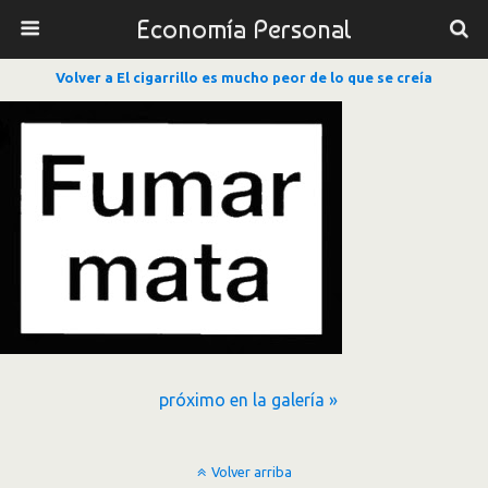
Economía Personal
Volver a El cigarrillo es mucho peor de lo que se creía
próximo en la galería »
Volver arriba