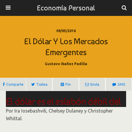
Economía Personal
09/05/2016
El Dólar Y Los Mercados
Emergentes
Gustavo Ibañez Padilla
Comparte
Tuitea
Pin
Envía
SMS
El dólar es el eslabón débil del
alza de los mercados
Por Ira Iosebashvili, Chelsey Dulaney y Christopher
Whittal.
emergentes