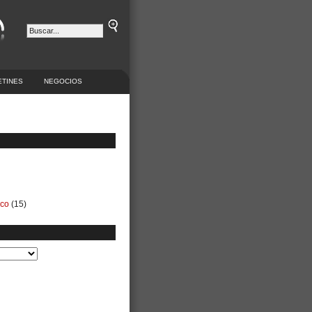
ETINES
NEGOCIOS
ico
(15)