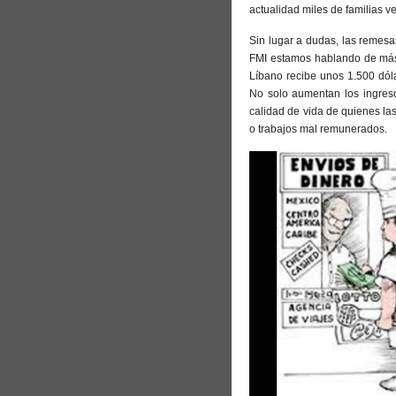
actualidad miles de familias
Sin lugar a dudas, las remes
FMI estamos hablando de más 
Líbano recibe unos 1.500 dóla
No solo aumentan los ingreso
calidad de vida de quienes la
o trabajos mal remunerados.