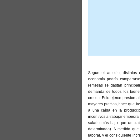
.
Según el artículo, distinto
economía podría compararse
remesas se gastan principa
demanda de todos los bien
crecen. Esto ejerce presión al
mayores precios, hace que la
a una caída en la producció
incentivos a trabajar empeora 
salario más bajo que un trab
determinado). A medida que 
laboral, y el consiguiente inc