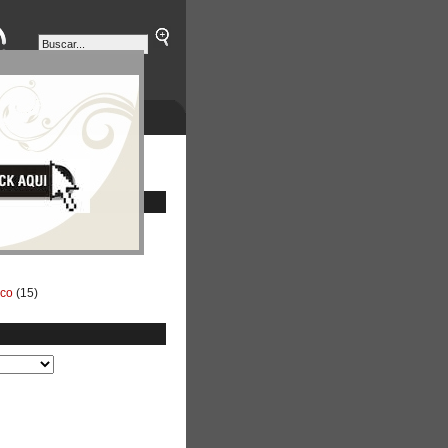
ETINES
NEGOCIOS
ico
(15)