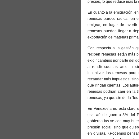
precios, lo que reduce más la 
En cuanto a la emigración, en
remesas parece radicar en e
emigrar, en lugar de inverti
remesas pueden llegar a dep
exportación de materias prim
Con respecto a la gestión gu
reciben remesas están más p
exigir cambios por parte del g
a rendir cuentas ante la c
incentivar las remesas porqu
recaudar más impuestos, sino 
que rindan cuentas. Los autor
remesas podrían caer en la t
remesas, ya que sin duda “les f
En Venezuela no está claro e
este año lleguen a 3% del P
gobierno las ve con muy bueno
presión social, sino que quie
en divisas. ¿Podemos pensar