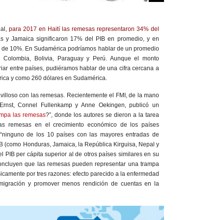
ial,
para 2017 en Haití las remesas representaron 34% del
as y Jamaica significaron 17% del PIB en promedio, y en
a de 10%. En Sudamérica podríamos hablar de un promedio
 Colombia, Bolivia, Paraguay y Perú. Aunque el monto
riar entre países, pudiéramos hablar de una cifra cercana a
rica y como 260 dólares en Sudamérica.
villoso con las remesas. Recientemente el FMI, de la mano
rnst, Connel Fullenkamp y Anne Oekingen, publicó un
ampa las remesas
?”, donde los autores se dieron a la tarea
las remesas en el crecimiento económico de los países
 “ninguno de los 10 países con las mayores entradas de
B (como Honduras, Jamaica, la República Kirguisa, Nepal y
l PIB per cápita superior al de otros países similares en su
concluyen que las remesas pueden representar una trampa
sicamente por tres razones: efecto parecido a la enfermedad
emigración y promover menos rendición de cuentas en la