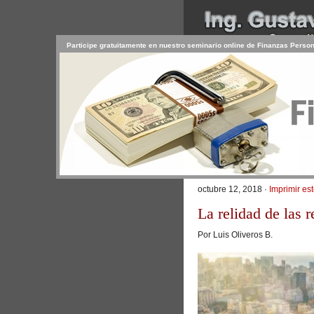
Participe gratuitamente en nuestro seminario online de Finanzas Perso
INICIO
SERVICIOS
PR
CONTACTO
USUARIO
>
Inicio
/
Artículos
/ El impacto de
El impacto de las 
octubre 12, 2018 ·
Imprimir est
La relidad de las 
Por Luis Oliveros B.