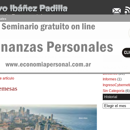
nales
UDENCIA APLICADA
SEMINARIOS
LA CONSULTORA
ARTÍCULOS
BOL
 las remesas en la economía de un país | Economía Personal
Categorías
Artículos
(5.732)
remesas en la economía de un país
Boletines
(39)
e artículo
Informes
(1)
IngresoCybernet
remesas
Sin Categoría
(6)
Historial
Historial