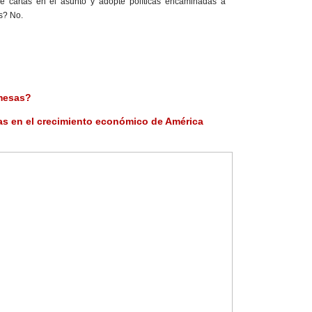
e cartas en el asunto y adopte políticas encaminadas a
s? No.
mesas?
as en el crecimiento económico de América