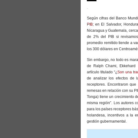
.
Según cifras del Banco Mund
PIB
; en El Salvador, Hondur
Nicaragua y Guatemala, cerc
de 2% del PIB si revisamos
promedio remitido tiende a va
los 300 dólares en Centroamé
Sin embargo, no todo es mara
de Ralph Chami, Ekkehard E
artículo titulado “¿
Son una tr
de analizar los efectos de 
receptores. Encontraron que
remesas en relación con su PI
Tonga) tiene un crecimiento de
misma región”. Los autores 
para los países receptores bá
holandesa, incentivos a la 
gestión gubernamental.