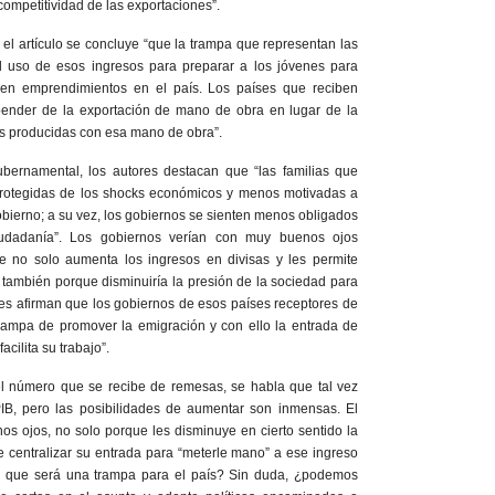
competitividad de las exportaciones”.
 el artículo se concluye “que la trampa que representan las
l uso de esos ingresos para preparar a los jóvenes para
r en emprendimientos en el país. Los países que reciben
ender de la exportación de mano de obra en lugar de la
as producidas con esa mano de obra”.
bernamental, los autores destacan que “las familias que
rotegidas de los shocks económicos y menos motivadas a
obierno; a su vez, los gobiernos se sienten menos obligados
iudadanía”. Los gobiernos verían con muy buenos ojos
e no solo aumenta los ingresos en divisas y les permite
también porque disminuiría la presión de la sociedad para
es afirman que los gobiernos de esos países receptores de
rampa de promover la emigración y con ello la entrada de
acilita su trabajo”.
l número que se recibe de remesas, se habla que tal vez
IB, pero las posibilidades de aumentar son inmensas. El
s ojos, no solo porque les disminuye en cierto sentido la
re centralizar su entrada para “meterle mano” a ese ingreso
 que será una trampa para el país? Sin duda, ¿podemos