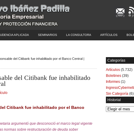
UDENCIA APLICADA
SEMINARIOS
LA CONSULTORA
ARTÍCULOS
BOL
onsable del Citibank fue inhabilitado por el Banco Central |
Categorías
Artículos
(5.732)
Boletines
(39)
ble del Citibank fue inhabilitado
Informes
(1)
ral
IngresoCybernet
ículo
Sin Categoría
(6)
Historial
el Citibank fue inhabilitado por el Banco
Historial
etaria argumentó que desconoció el marco legal vigente
 las normas sobre restructuración de deuda sober