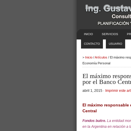
INICIO
SERVICIOS
PR
CONTACTO
USUARIO
>
Inicio
/
Artículos
/ El máximo resp
Economía Personal
El máximo responsa
por el Banco Cent
abril 1, 2015 ·
Imprimir este art
El máximo responsable d
Central
Fondos buitre.
La entidad mon
en la Argentina en relación a