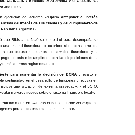
ML Corp. Ltd. V Republic of Argentina
y el Citibank
NA
vo argentino».
 en ejecución del acuerdo «supuso
anteponer el interés
 encima del interés de sus clientes y del cumplimiento de
 República Argentina».
ló que Ribisich «afectó su idoneidad para desempeñarse
 una entidad financiera del exterior», al no considerar «la
 la que expuso a usuarios de servicios financieros y la
 pago del país e incumpliendo con las disposiciones de la
 y demás normas reglamentarias»
ciente para sustentar la decisión del BCRA
«, resaltó el
e continuidad en el desarrollo de funciones directivas en
onstituye una situación de extrema gravedad», y el BCRA
«evitar mayores riesgos sobre el sistema financiero local».
a entidad a que en 24 horas el banco informe «el esquema
igentes para el funcionamiento de la entidad».