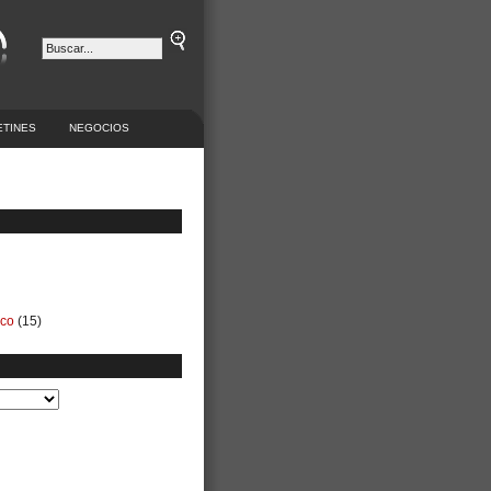
ETINES
NEGOCIOS
ico
(15)