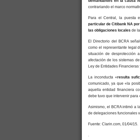
demandantes en la causa
N
contrariando el marco normati
Para el Central, la puesta
particular de Citibank NA por
las obligaciones locales
de la
El Directorio del BCRA seña
como el representante legal de
situación de desprotección a
afectación de los sistemas de
Ley de Entidades Financieras
La inconducta «
resulta sufi
comunicado, ya que «la posibl
aquella entidad financiera c
debe tuvo que intervenir para 
Asimismo, el BCRA intimó a l
de delegaciones funcionales v
Fuente: Clarin.com, 01/04/15.
.