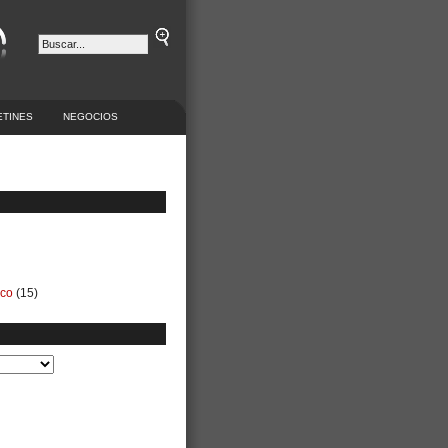
ETINES
NEGOCIOS
ico
(15)