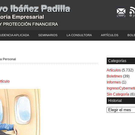
UDENCIA APLICADA
SEMINARIOS
LA CONSULTORA
ARTÍCULOS
BOL
ía Personal
Categorías
Artículos
(5.732)
Boletines
(39)
rtículo
Informes
(1)
IngresoCybernet
Sin Categoría
(6)
Historial
Historial