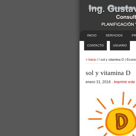
INICIO
SERVICIOS
PR
CONTACTO
USUARIO
>
Inicio
/ / sol y vitamina D | Eco
sol y vitamina D
enero 31, 2016 ·
Imprimir este 