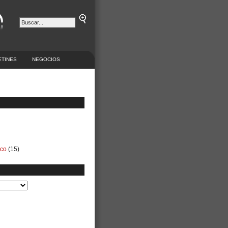
ETINES
NEGOCIOS
ico
(15)