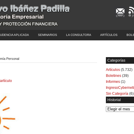
UDENCIA APLICADA
SEMINARIOS
LA CONSULTORA
ARTÍCULOS
BOL
nomía Personal
Categorías
Artículos
(5.732)
Boletines
(39)
artículo
Informes
(1)
IngresoCybernet
Sin Categoría
(6)
Historial
Historial