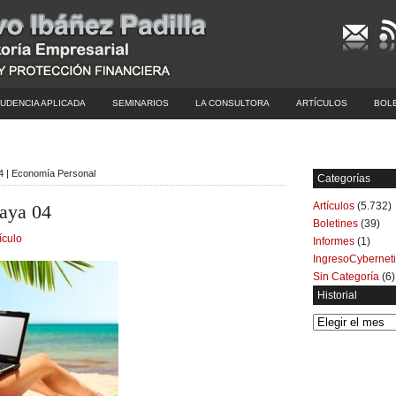
UDENCIA APLICADA
SEMINARIOS
LA CONSULTORA
ARTÍCULOS
BOL
 04 | Economía Personal
Categorías
Artículos
(5.732)
laya 04
Boletines
(39)
ículo
Informes
(1)
IngresoCybernet
Sin Categoría
(6)
Historial
Historial