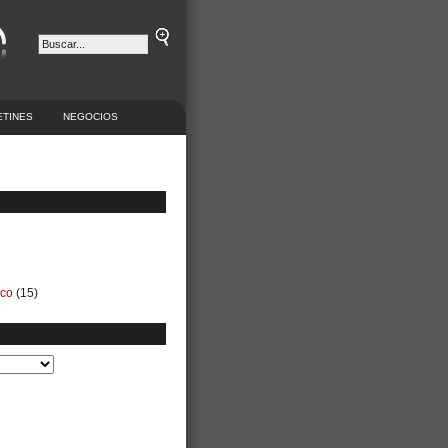
ETINES
NEGOCIOS
ico
(15)