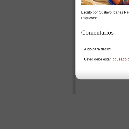
Escrito por Gustavo Ibañez Pad
Etiquetas:
Comentarios
Algo para decir?
Usted debe estar
logueado
p