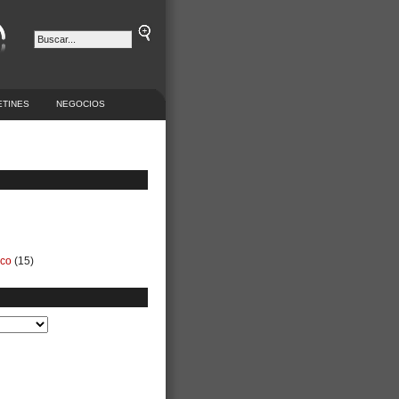
ETINES
NEGOCIOS
ico
(15)