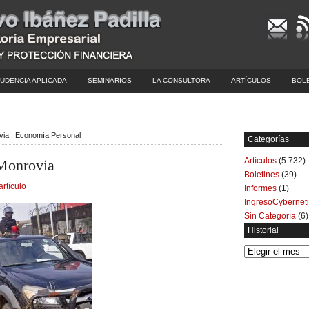
UDENCIA APLICADA
SEMINARIOS
LA CONSULTORA
ARTÍCULOS
BOL
ovia | Economía Personal
Categorías
Artículos
(5.732)
-Monrovia
Boletines
(39)
artículo
Informes
(1)
IngresoCybernet
Sin Categoría
(6)
Historial
Historial