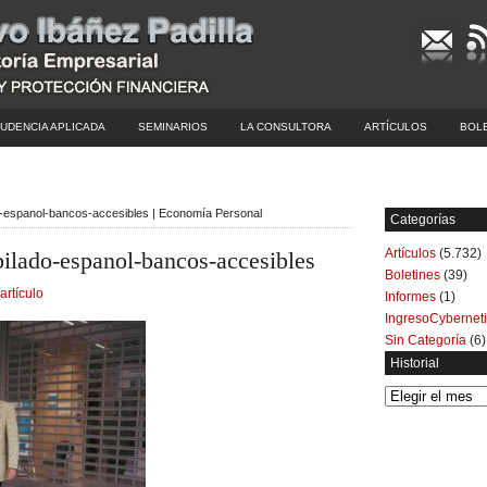
UDENCIA APLICADA
SEMINARIOS
LA CONSULTORA
ARTÍCULOS
BOL
do-espanol-bancos-accesibles | Economía Personal
Categorías
Artículos
(5.732)
bilado-espanol-bancos-accesibles
Boletines
(39)
artículo
Informes
(1)
IngresoCybernet
Sin Categoría
(6)
Historial
Historial