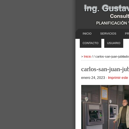
INICIO
SERVICIOS
PR
CONTACTO
USUARIO
>
Inicio
/ / carlos-san-juan-jubila
carlos-san-juan-ju
enero 24, 2023 ·
Imprimir este 