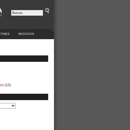
ETINES
NEGOCIOS
ico
(15)