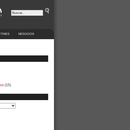
ETINES
NEGOCIOS
ico
(15)