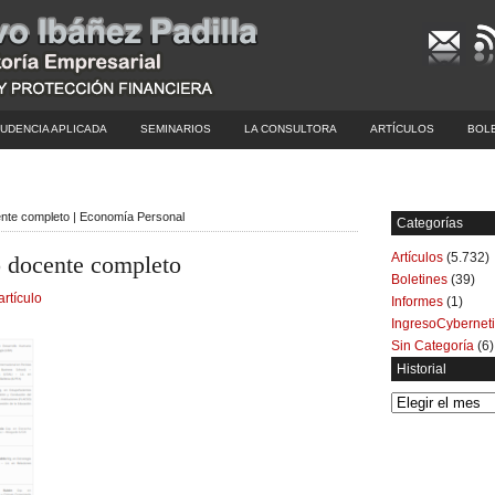
UDENCIA APLICADA
SEMINARIOS
LA CONSULTORA
ARTÍCULOS
BOL
nte completo | Economía Personal
Categorías
Artículos
(5.732)
 docente completo
Boletines
(39)
artículo
Informes
(1)
IngresoCybernet
Sin Categoría
(6)
Historial
Historial